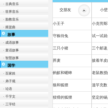
· 古典音乐
交朋友
小壁
· 世界音乐
· 胎教音乐
小王子
小克劳斯
· 摇篮曲
故事
守株待兔
试一试就
· 成语故事
三只小猪
三个邮递
· 童话故事
· 智慧故事
荞麦
披着羊皮
国学
蚂蚁和蟋蟀
老鼠教授
· 百家姓
· 弟子规
狼和狐狸
滥竽充数
· 论语
· 千字文
狡猾的狐狸
坚定的锡
· 三字经