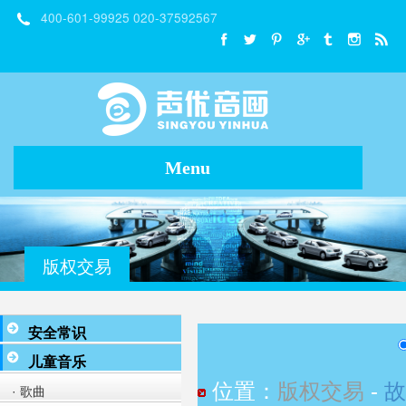
400-601-99925 020-37592567
Menu
版权交易
安全常识
儿童音乐
位置：
版权交易
-
故
· 歌曲