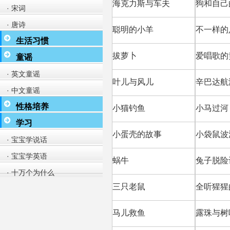
海克力斯与车夫
狗和自己
· 宋词
· 唐诗
聪明的小羊
不一样的
生活习惯
拔萝卜
爱唱歌的
童谣
· 英文童谣
叶儿与风儿
辛巴达航
· 中文童谣
性格培养
小猫钓鱼
小马过河
学习
小蛋壳的故事
小袋鼠波
· 宝宝学说话
· 宝宝学英语
蜗牛
兔子脱险
· 十万个为什么
三只老鼠
全听猩猩
马儿救鱼
露珠与树